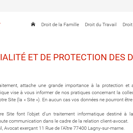
L
Droit de la Famille
Droit du Travail
Droit
TIALITÉ ET DE PROTECTION DES
aitement, attache une grande importance à la protection et
ique vise à vous informer de nos pratiques concernant la collect
tre Site (la « Site »). En aucun cas vos données ne pourront êtr
tre Site font l’objet d’un traitement informatique destiné à
oute communication dans le cadre de la relation client-avocat.
il, Avocat exerçant 11 Rue de l'Aître 77400 Lagny-sur-marne.