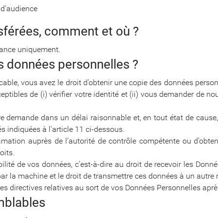
e d’audience
nsférées, comment et où ?
rance uniquement.
os données personnelles ?
licable, vous avez le droit d’obtenir une copie des données per
bles de (i) vérifier votre identité et (ii) vous demander de n
 demande dans un délai raisonnable et, en tout état de cause, d
s indiquées à l’article 11 ci-dessous.
amation auprès de l’autorité de contrôle compétente ou d’obte
oits.
lité de vos données, c’est-à-dire au droit de recevoir les Don
 par la machine et le droit de transmettre ces données à un autre
s directives relatives au sort de vos Données Personnelles aprè
mblables