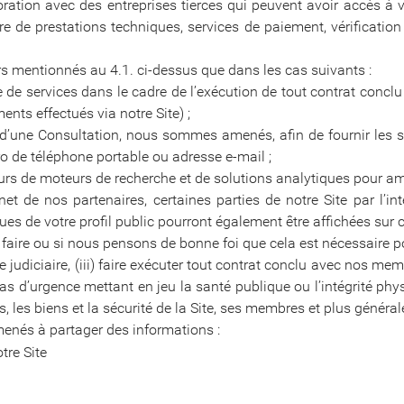
oration avec des entreprises tierces qui peuvent avoir accès 
 de prestations techniques, services de paiement, vérification 
s mentionnés au 4.1. ci-dessus que dans les cas suivants :
de services dans le cadre de l’exécution de tout contrat conclu 
nts effectués via notre Site) ;
d’une Consultation, nous sommes amenés, afin de fournir les s
 de téléphone portable ou adresse e-mail ;
rs de moteurs de recherche et de solutions analytiques pour amél
et de nos partenaires, certaines parties de notre Site par l’int
es de votre profil public pourront également être affichées sur ce
 faire ou si nous pensons de bonne foi que cela est nécessaire po
 judiciaire, (iii) faire exécuter tout contrat conclu avec nos mem
n cas d’urgence mettant en jeu la santé publique ou l’intégrité ph
its, les biens et la sécurité de la Site, ses membres et plus général
menés à partager des informations :
tre Site